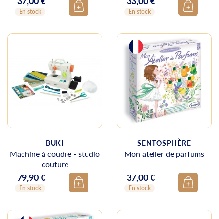
37,00 €
33,00 €
Prix
Prix
En stock
En stock
BUKI
SENTOSPHÈRE
Machine à coudre - studio
Mon atelier de parfums
couture
79,90 €
37,00 €
Prix
Prix
En stock
En stock