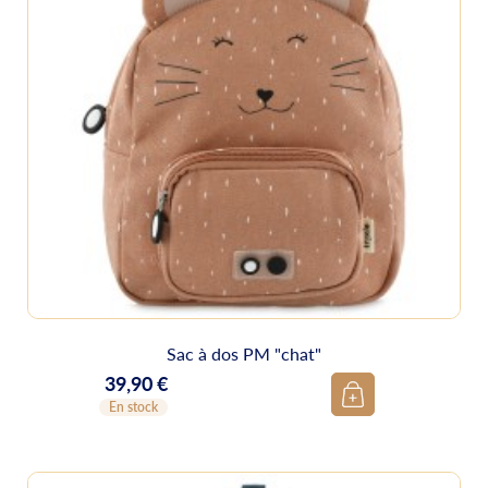
Sac à dos PM "chat"
39,90 €
Prix
En stock