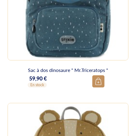
Sac à dos dinosaure " Mr.Triceratops "
59,90 €
Prix
En stock