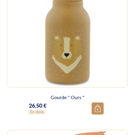
Gourde " Ours "
26,50 €
Prix
En stock