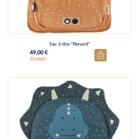
Sac à dos "Renard"
49,00 €
Prix
En stock