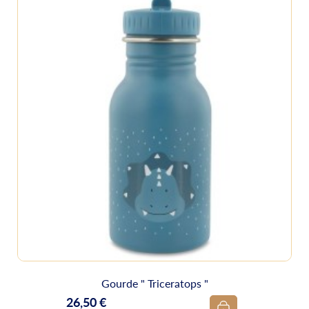
Gourde " Triceratops "
26,50 €
Prix