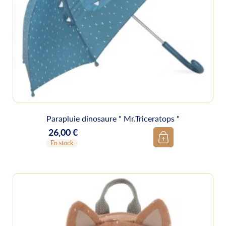
Parapluie dinosaure " Mr.Triceratops "
26,00 €
Prix
En stock