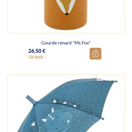
Gourde renard "Mr.Fox"
26,50 €
Prix
En stock