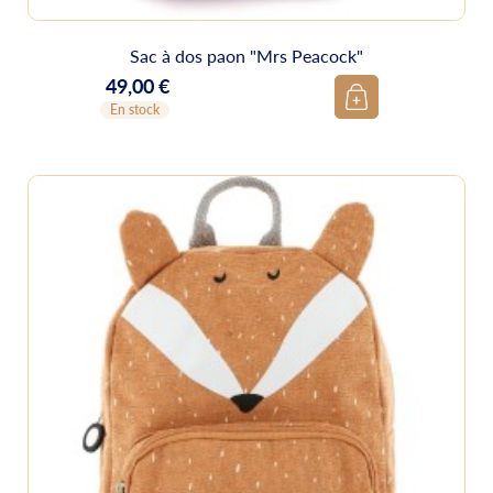
Sac à dos paon "Mrs Peacock"
49,00 €
Prix
En stock