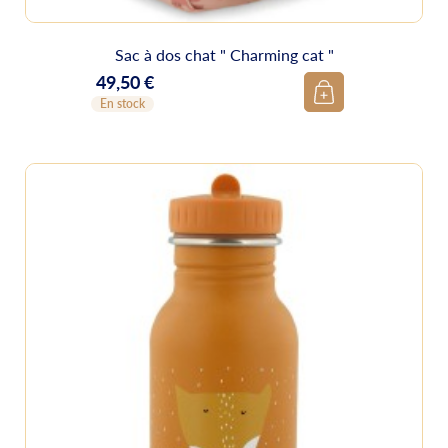
Sac à dos chat " Charming cat "
49,50 €
Prix
En stock