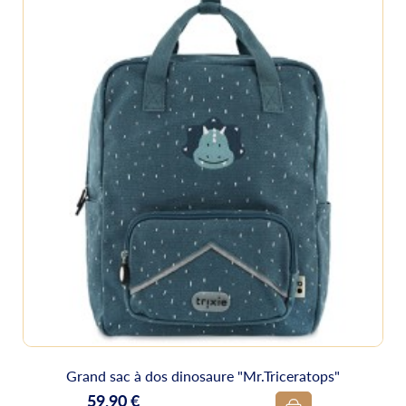
Grand sac à dos dinosaure "Mr.Triceratops"
59,90 €
Prix