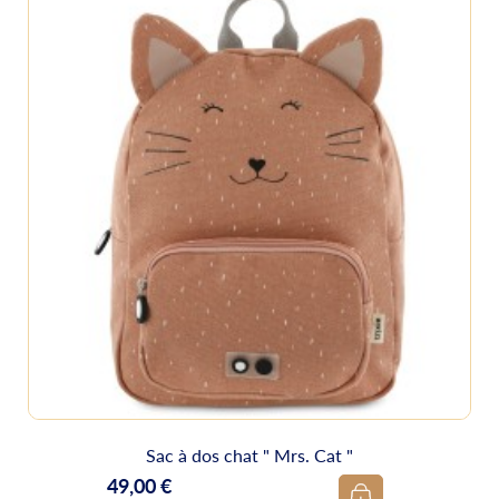
Sac à dos chat " Mrs. Cat "
49,00 €
Prix