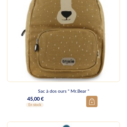
Sac à dos ours " Mr.Bear "
45,00 €
Prix
En stock