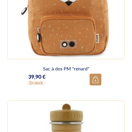
Sac à dos PM "renard"
39,90 €
Prix
En stock