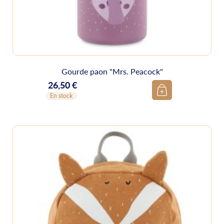
Gourde paon "Mrs. Peacock"
26,50 €
Prix
En stock