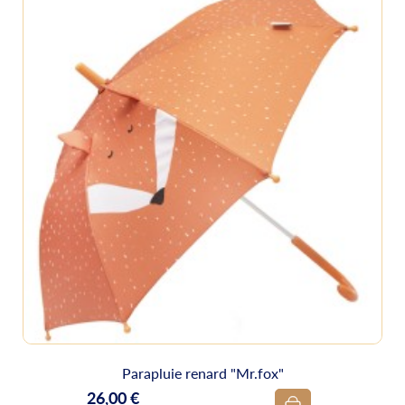
Parapluie renard "Mr.fox"
26,00 €
Prix