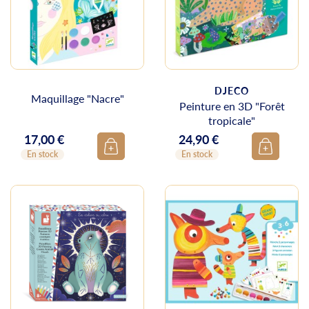
DJECO
Maquillage "Nacre"
Peinture en 3D "Forêt
tropicale"
17,00 €
24,90 €
Prix
Prix
En stock
En stock