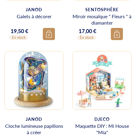
JANOD
SENTOSPHÈRE
Galets à décorer
Miroir mosaïque " Fleurs " à
diamanter
19,50 €
17,00 €
Prix
Prix
En stock
En stock
JANOD
DJECO
Cloche lumineuse papillons
Maquette DIY : Mi House
à créer
"Mia"