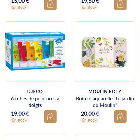
15,00 €
19,50 €
Prix
Prix
En stock
En stock
DJECO
MOULIN ROTY
6 tubes de peintures à
Boite d'aquarelle "Le jardin
doigts
du Moulin"
19,00 €
20,00 €
Prix
Prix
En stock
En stock