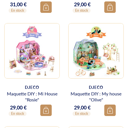
31,00 €
29,00 €
Prix
Prix
En stock
En stock
DJECO
DJECO
Maquette DIY : Mi House
Maquette DIY : My house
"Rosie"
"Olive"
29,00 €
29,00 €
Prix
Prix
En stock
En stock