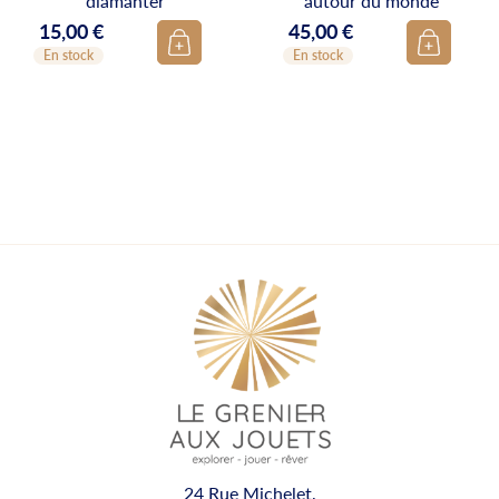
diamanter
autour du monde"
15,00 €
45,00 €
Prix
Prix
En stock
En stock
24 Rue Michelet,