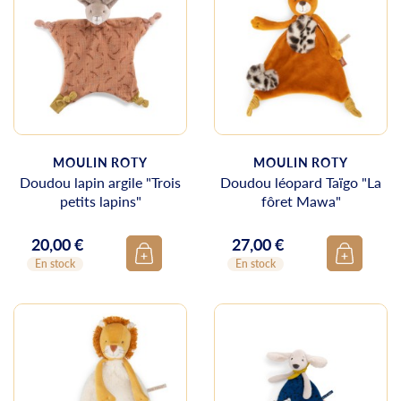
MOULIN ROTY
MOULIN ROTY
Doudou lapin argile "Trois
Doudou léopard Taïgo "La
petits lapins"
fôret Mawa"
20,00 €
27,00 €
Prix
Prix
En stock
En stock