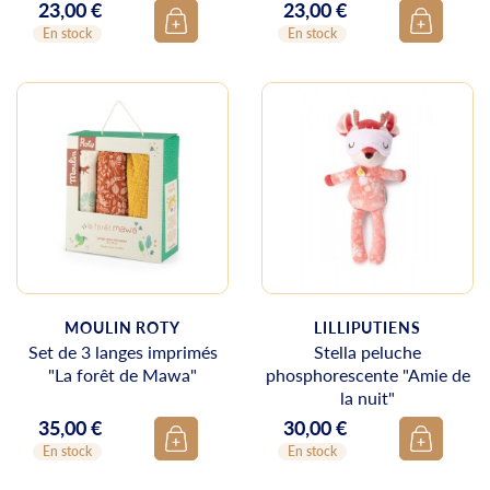
23,00 €
23,00 €
Prix
Prix
En stock
En stock
MOULIN ROTY
LILLIPUTIENS
Set de 3 langes imprimés
Stella peluche
"La forêt de Mawa"
phosphorescente "Amie de
la nuit"
35,00 €
30,00 €
Prix
Prix
En stock
En stock