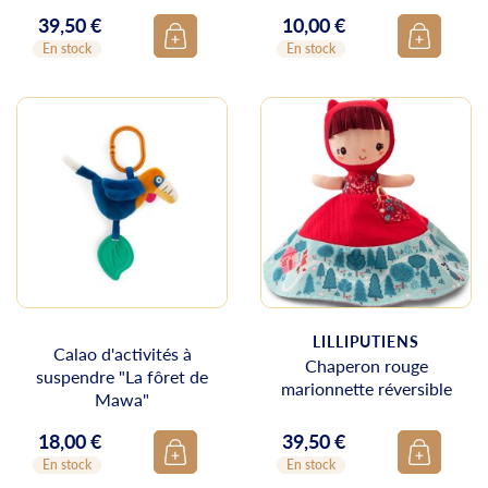
39,50 €
10,00 €
Prix
Prix
En stock
En stock
LILLIPUTIENS
Calao d'activités à
Chaperon rouge
suspendre "La fôret de
marionnette réversible
Mawa"
18,00 €
39,50 €
Prix
Prix
En stock
En stock