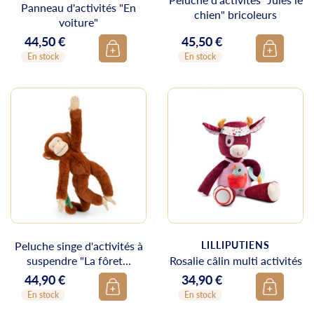
Panneau d'activités "En
chien" bricoleurs
voiture"
44,50 €
45,50 €
Prix
Prix
En stock
En stock
Peluche singe d'activités à
LILLIPUTIENS
suspendre "La fôret...
Rosalie câlin multi activités
44,90 €
34,90 €
Prix
Prix
En stock
En stock