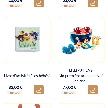
25,00 €
31,00 €
Prix
Prix
En stock
En stock
LILLIPUTIENS
Livre d'activités "Les bébés"
Ma première arche de Noé
en tissu
32,00 €
77,00 €
Prix
Prix
En stock
En stock