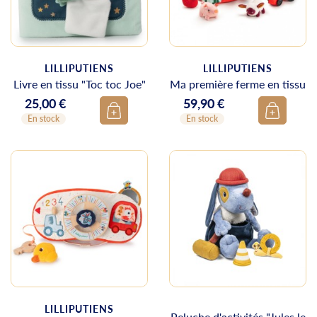
LILLIPUTIENS
LILLIPUTIENS
Livre en tissu "Toc toc Joe"
Ma première ferme en tissu
25,00 €
59,90 €
Prix
Prix
En stock
En stock
LILLIPUTIENS
Peluche d'activités "Jules le