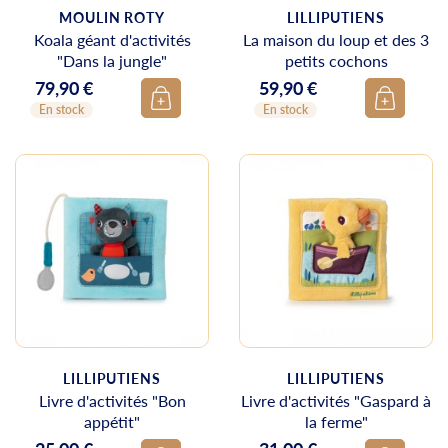
MOULIN ROTY
LILLIPUTIENS
Koala géant d'activités
La maison du loup et des 3
"Dans la jungle"
petits cochons
79,90 €
59,90 €
Prix
Prix
En stock
En stock
LILLIPUTIENS
LILLIPUTIENS
Livre d'activités "Bon
Livre d'activités "Gaspard à
appétit"
la ferme"