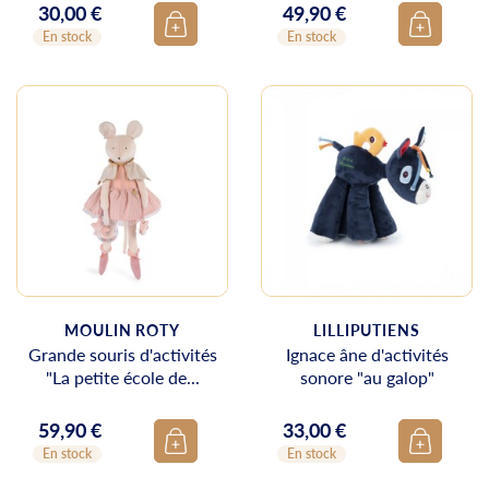
30,00 €
49,90 €
Prix
Prix
En stock
En stock
MOULIN ROTY
LILLIPUTIENS
Grande souris d'activités
Ignace âne d'activités
"La petite école de...
sonore "au galop"
59,90 €
33,00 €
Prix
Prix
En stock
En stock