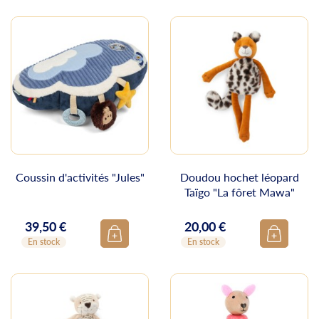
Coussin d'activités "Jules"
Doudou hochet léopard
Taïgo "La fôret Mawa"
39,50 €
20,00 €
Prix
Prix
En stock
En stock