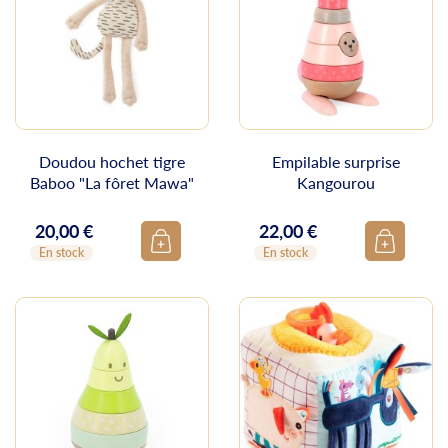
Doudou hochet tigre
Empilable surprise
Baboo "La fôret Mawa"
Kangourou
20,00 €
22,00 €
Prix
Prix
En stock
En stock