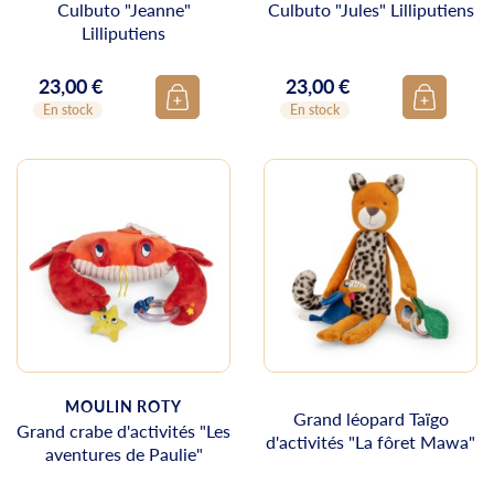
Culbuto "Jeanne"
Culbuto "Jules" Lilliputiens
Lilliputiens
23,00 €
23,00 €
Prix
Prix
En stock
En stock
MOULIN ROTY
Grand léopard Taïgo
Grand crabe d'activités "Les
d'activités "La fôret Mawa"
aventures de Paulie"