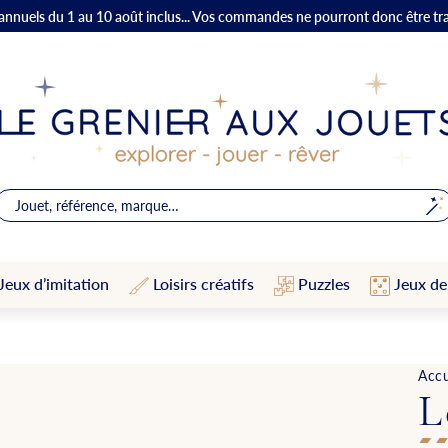
 annuels du 1 au 10 août inclus... Vos commandes ne pourront donc être tr
Jeux d’imitation
Loisirs créatifs
Puzzles
Jeux de
Accu
L