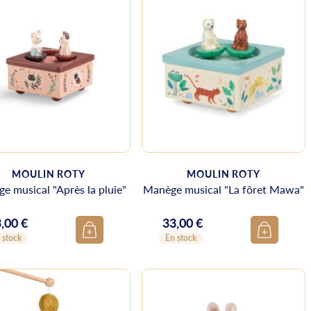
MOULIN ROTY
MOULIN ROTY
e musical "Après la pluie"
Manège musical "La fôret Mawa"
,00 €
33,00 €
ix
Prix
 stock
En stock