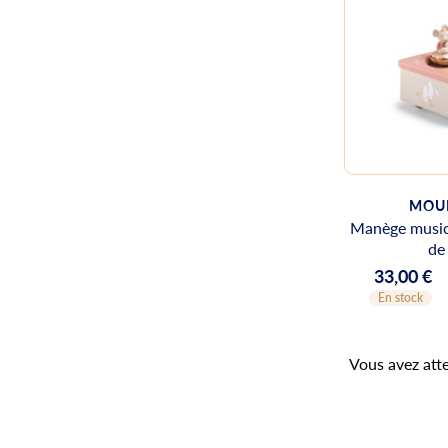
MOUL
Manège musica
de
33,00 €
Prix
En stock
Vous avez atte