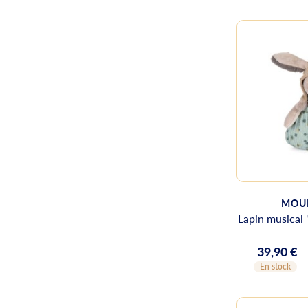
MOUL
Lapin musical "
39,90 €
Prix
En stock