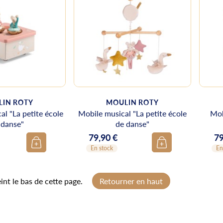
IN ROTY
MOULIN ROTY
l "La petite école
Mobile musical "La petite école
Mob
 danse"
de danse"
79,90 €
79
Prix
Pr
En stock
En
int le bas de cette page.
Retourner en haut