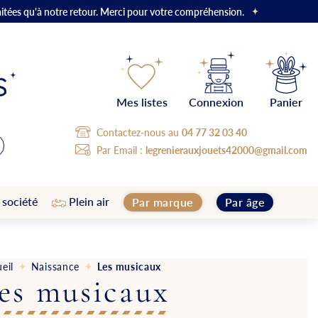
aitées qu'à notre retour. Merci pour votre compréhension.
Mes listes
Connexion
Panier
Contactez-nous au
04 77 32 03 40
Par Email :
legrenierauxjouets42000@gmail.com
 société
Plein air
Par marque
Par âge
eil
Naissance
Les musicaux
es musicaux