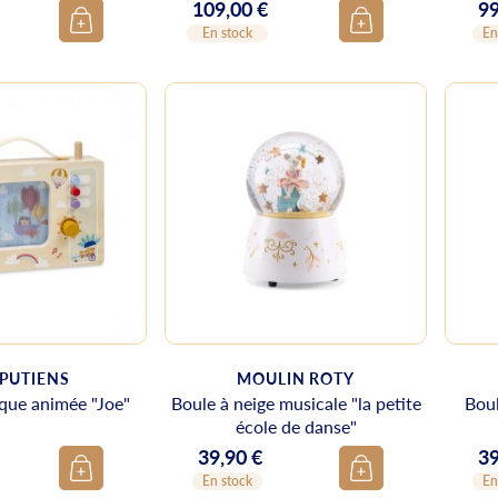
109,00 €
99
Prix
Pr
En stock
En
IPUTIENS
MOULIN ROTY
que animée "Joe"
Boule à neige musicale "la petite
Boul
école de danse"
39,90 €
39
Prix
Pr
En stock
En