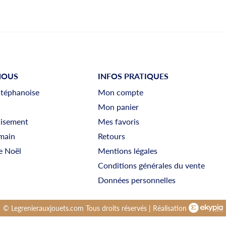
NOUS
INFOS PRATIQUES
stéphanoise
Mon compte
Mon panier
uisement
Mes favoris
main
Retours
e Noël
Mentions légales
Conditions générales du vente
Données personnelles
© Legrenierauxjouets.com Tous droits réservés | Réalisation