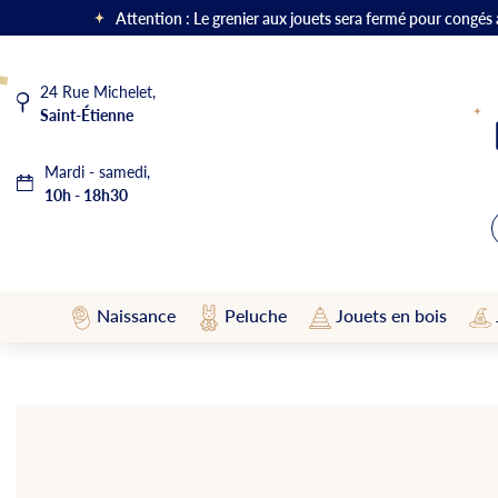
Attention : Le grenier aux jouets sera fermé pour congés
24 Rue Michelet,
Saint-Étienne
Mardi - samedi,
10h - 18h30
Naissance
Peluche
Jouets en bois