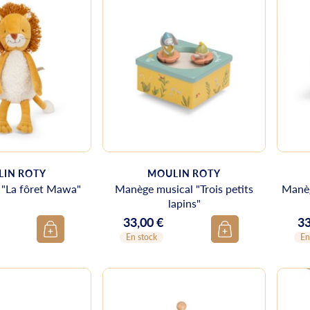
IN ROTY
MOULIN ROTY
 "La fôret Mawa"
Manège musical "Trois petits
Manèg
lapins"
33,00 €
33
Prix
Pr
En stock
En