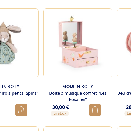
IN ROTY
MOULIN ROTY
Trois petits lapins"
Boîte à musique coffret "Les
Jeu d'
Rosalies"
30,00 €
28
Prix
Pr
En stock
En