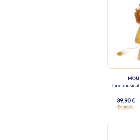
MOUL
Lion musical
39,90 €
Prix
En stock