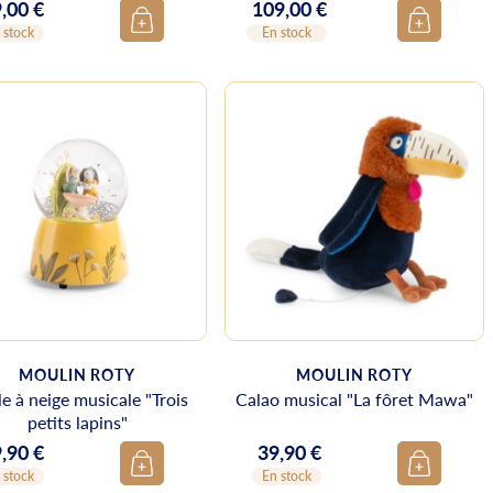
,00 €
109,00 €
ix
Prix
 stock
En stock
MOULIN ROTY
MOULIN ROTY
e à neige musicale "Trois
Calao musical "La fôret Mawa"
petits lapins"
,90 €
39,90 €
ix
Prix
 stock
En stock