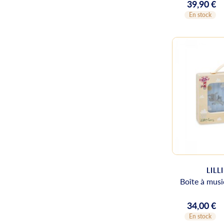
39,90 €
Prix
En stock
LILL
Boîte à musi
34,00 €
Prix
En stock