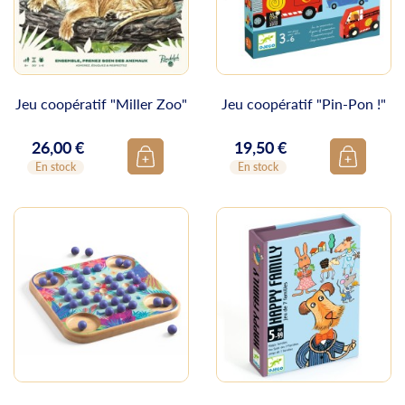
Jeu coopératif "Miller Zoo"
Jeu coopératif "Pin-Pon !"
26,00 €
19,50 €
Prix
Prix
En stock
En stock