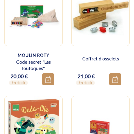
MOULIN ROTY
Coffret d'osselets
Code secret "Les
loufoques"
20,00 €
21,00 €
Prix
Prix
En stock
En stock