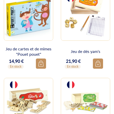
Jeu de cartes et de mîmes
Jeu de dés yam's
"Pouet pouet"
14,90 €
21,90 €
Prix
Prix
En stock
En stock