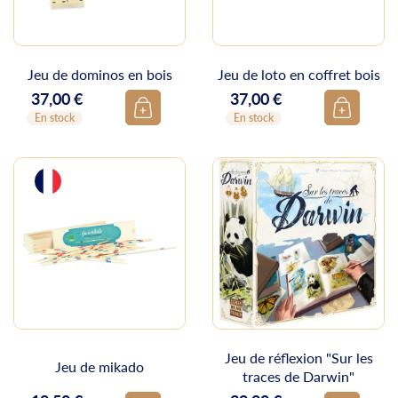
Jeu de dominos en bois
Jeu de loto en coffret bois
37,00 €
37,00 €
Prix
Prix
En stock
En stock
Jeu de réflexion "Sur les
Jeu de mikado
traces de Darwin"