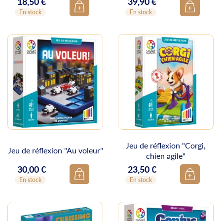
18,50 €
39,90 €
Prix
Prix
En stock
En stock
Jeu de réflexion "Corgi,
Jeu de réflexion "Au voleur"
chien agile"
30,00 €
23,50 €
Prix
Prix
En stock
En stock