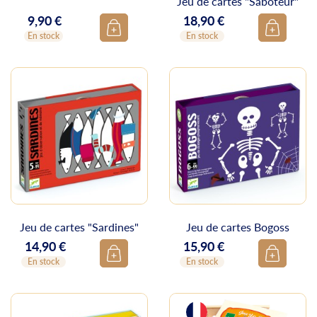
Jeu de cartes "Saboteur"
9,90 €
18,90 €
Prix
Prix
En stock
En stock
Jeu de cartes "Sardines"
Jeu de cartes Bogoss
14,90 €
15,90 €
Prix
Prix
En stock
En stock