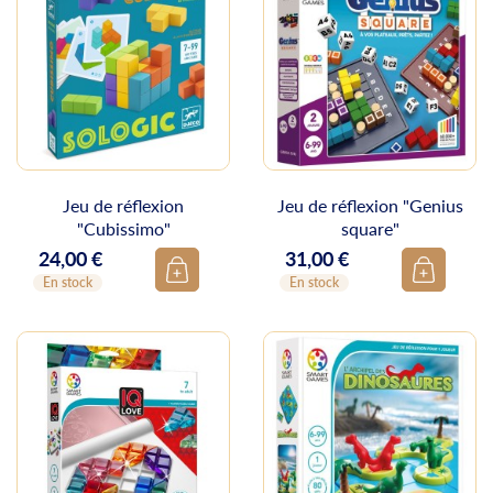
Jeu de réflexion
Jeu de réflexion "Genius
"Cubissimo"
square"
24,00 €
31,00 €
Prix
Prix
En stock
En stock