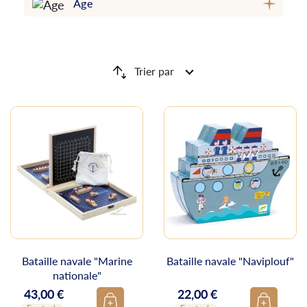
Âge
Trier par
Bataille navale "Marine
Bataille navale "Naviplouf"
nationale"
43,00 €
22,00 €
Prix
Prix