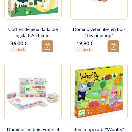
Coffret de jeux dada oie
Domino véhicules en bois
Ingela P.Arrhenius
"Les popipop"
36,00 €
19,90 €
Prix
Prix
En stock
En stock
Dominos en bois Fruits et
Jeu coopératif "Woolfy"