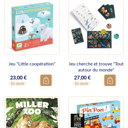
Jeu "Little coopération"
Jeu cherche et trouve "Tout
autour du monde"
23,00 €
27,00 €
Prix
Prix
En stock
En stock