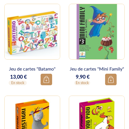
Jeu de cartes "Batamo"
Jeu de cartes "Mini Family"
13,00 €
9,90 €
Prix
Prix
En stock
En stock