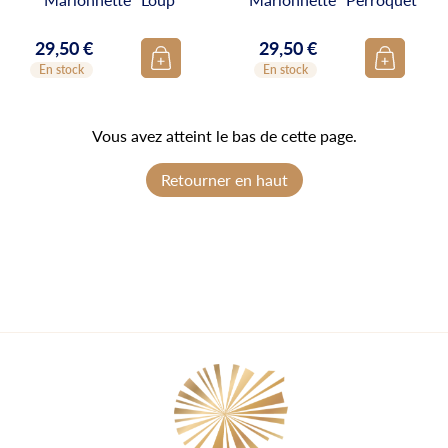
29,50 €
29,50 €
Prix
Prix
En stock
En stock
Vous avez atteint le bas de cette page.
Retourner en haut