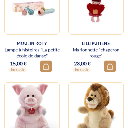
MOULIN ROTY
LILLIPUTIENS
Lampe à histoires "La petite
Marionnette "chaperon
école de danse"
rouge"
15,00 €
23,00 €
Prix
Prix
En stock
En stock