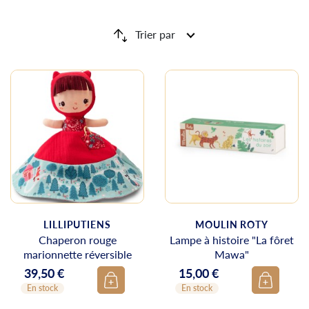
Trier par
LILLIPUTIENS
MOULIN ROTY
Chaperon rouge
Lampe à histoire "La fôret
marionnette réversible
Mawa"
39,50 €
15,00 €
Prix
Prix
En stock
En stock