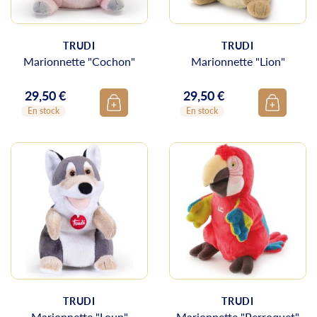
TRUDI
TRUDI
Marionnette "Cochon"
Marionnette "Lion"
29,50 €
29,50 €
Prix
Prix
En stock
En stock
TRUDI
TRUDI
Marionnette "Loup"
Marionnette "Perroquet"