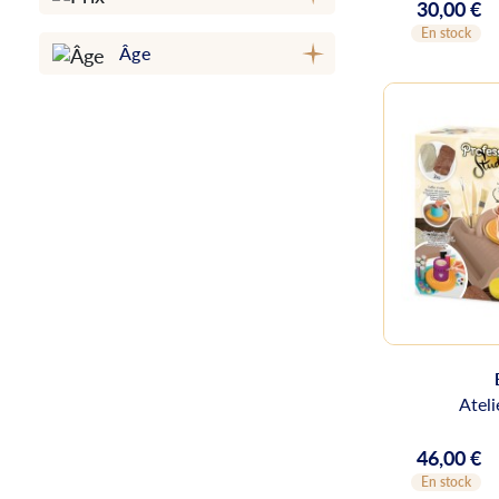
30,00 €
Prix
En stock
Âge
Ateli
46,00 €
Prix
En stock