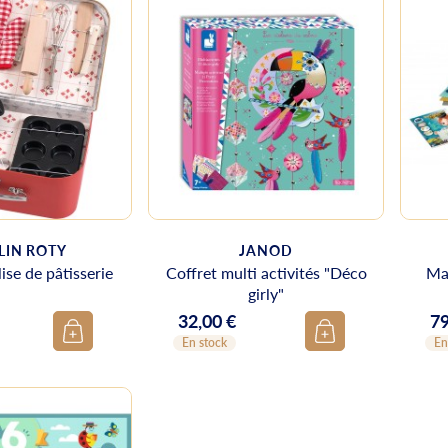
IN ROTY
JANOD
lise de pâtisserie
Coffret multi activités "Déco
Ma
girly"
32,00 €
79
Prix
Pr
En stock
En