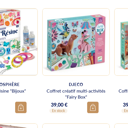
OSPHÈRE
DJECO
ésine "Bijoux"
Coffret créatif multi-activités
Coff
"Fairy Box"
39,00 €
39
Prix
Pr
En stock
En