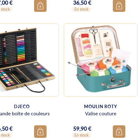
,00 €
36,50 €
ix
Prix
 stock
En stock
DJECO
MOULIN ROTY
ande boîte de couleurs
Valise couture
,50 €
59,90 €
ix
Prix
 stock
En stock