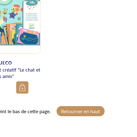
JECO
 créatif "Le chat et
s amis"
int le bas de cette page.
Retourner en haut