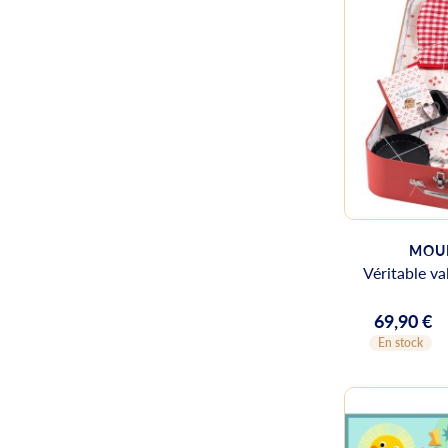
MOUL
Véritable va
69,90 €
Prix
En stock