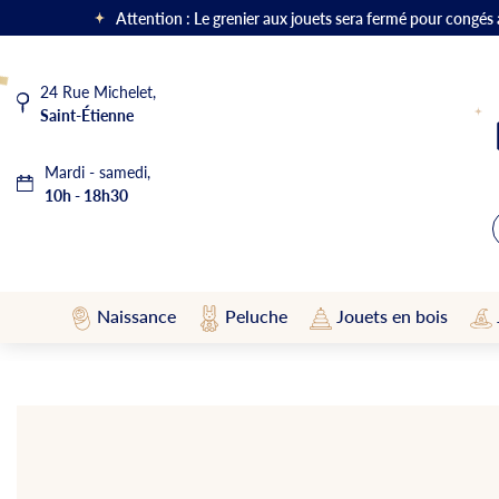
Attention : Le grenier aux jouets sera fermé pour congés
24 Rue Michelet,
Saint-Étienne
Mardi - samedi,
10h - 18h30
Naissance
Peluche
Jouets en bois