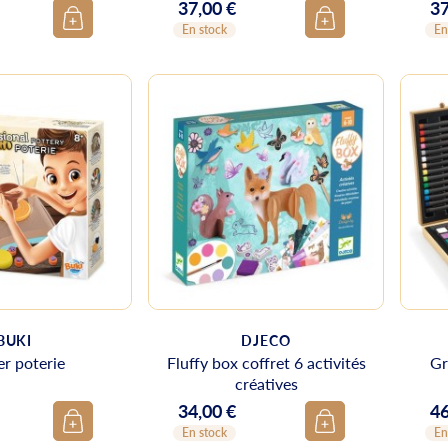
37,00 €
37
Prix
Pr
En stock
En
BUKI
DJECO
er poterie
Fluffy box coffret 6 activités
Gr
créatives
34,00 €
46
Prix
Pr
En stock
En