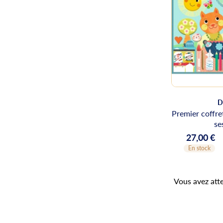
D
Premier coffret
se
27,00 €
Prix
En stock
Vous avez atte