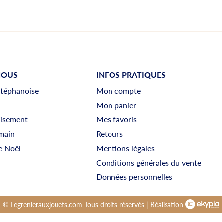
NOUS
INFOS PRATIQUES
stéphanoise
Mon compte
Mon panier
uisement
Mes favoris
main
Retours
e Noël
Mentions légales
Conditions générales du vente
Données personnelles
© Legrenierauxjouets.com Tous droits réservés | Réalisation