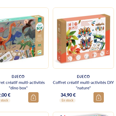
DJECO
DJECO
ret créatif multi-activités
Coffret créatif multi-activités DIY
"dino box"
"nature"
,00 €
34,90 €
ix
Prix
 stock
En stock