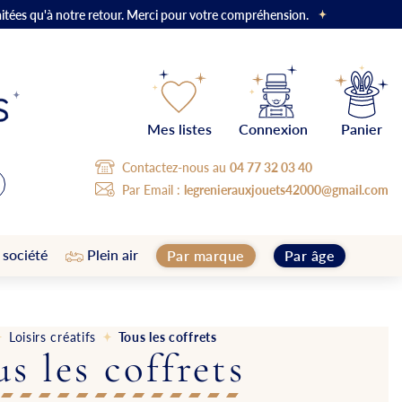
aitées qu'à notre retour. Merci pour votre compréhension.
Mes listes
Connexion
Panier
Contactez-nous au
04 77 32 03 40
Par Email :
legrenierauxjouets42000@gmail.com
 société
Plein air
Par marque
Par âge
Loisirs créatifs
Tous les coffrets
s les coffrets