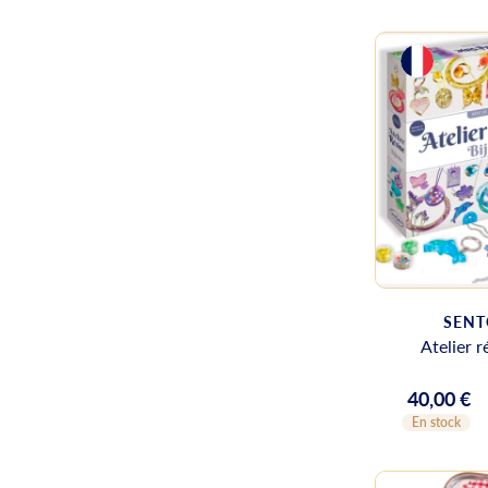
SENT
Atelier r
40,00 €
Prix
En stock