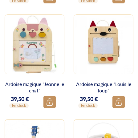
En stock
En stock
Ardoise magique "Jeanne le
Ardoise magique "Louis le
chat"
loup"
39,50 €
39,50 €
Prix
Prix
En stock
En stock