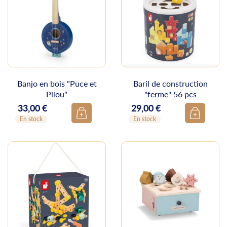
Banjo en bois "Puce et
Baril de construction
Pilou"
"ferme" 56 pcs
33,00 €
29,00 €
Prix
Prix
En stock
En stock