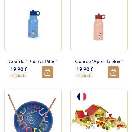
Gourde " Puce et Pilou"
Gourde "Après la pluie"
19,90 €
19,90 €
Prix
Prix
En stock
En stock