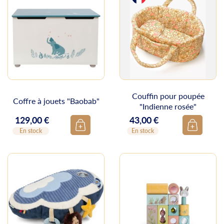
Couffin pour poupée
Coffre à jouets "Baobab"
"Indienne rosée"
129,00 €
43,00 €
Prix
Prix
En stock
En stock