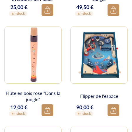
25,00 €
49,50 €
Prix
Prix
En stock
En stock
Flûte en bois rose "Dans la
Flipper de l'espace
jungle"
12,00 €
90,00 €
Prix
Prix
En stock
En stock