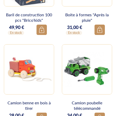
Baril de construction 100
Boite à formes "Après la
pcs "Brico'kids"
pluie"
49,90 €
31,00 €
Prix
Prix
En stock
En stock
Camion benne en bois à
Camion poubelle
tirer
télécommandé
28,00 €
34,00 €
Prix
Prix