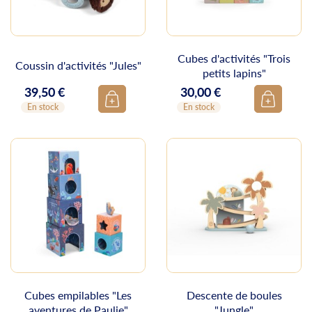
Cubes d'activités "Trois
Coussin d'activités "Jules"
petits lapins"
39,50 €
30,00 €
Prix
Prix
En stock
En stock
Cubes empilables "Les
Descente de boules
aventures de Paulie"
"Jungle"