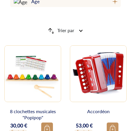
Âge
Trier par
8 clochettes musicales
Accordéon
"Popipop"
30,00 €
53,00 €
Prix
Prix