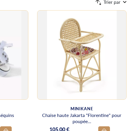
Trier par
MINIKANE
séquins
Chaise haute Jakarta "Florentine" pour
poupée...
105,00 €
Prix