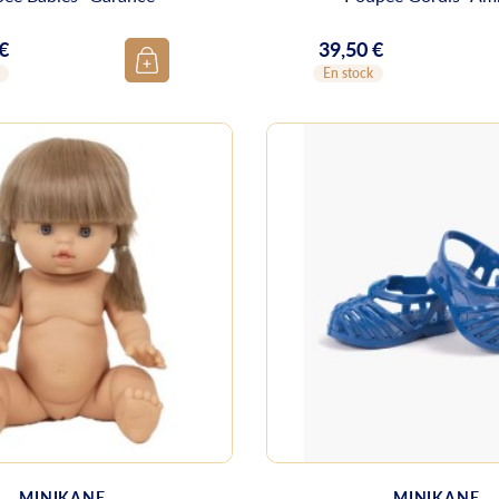
 €
39,50 €
Prix
En stock
MINIKANE
MINIKANE