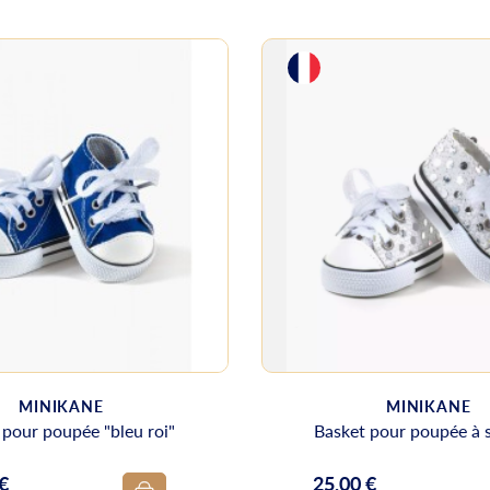
MINIKANE
MINIKANE
 pour poupée "bleu roi"
Basket pour poupée à 
 €
25,00 €
Prix