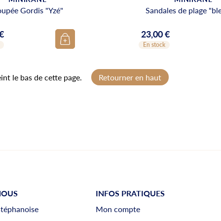
upée Gordis "Yzé"
Sandales de plage "ble
 €
23,00 €
Prix
En stock
int le bas de cette page.
Retourner en haut
NOUS
INFOS PRATIQUES
stéphanoise
Mon compte