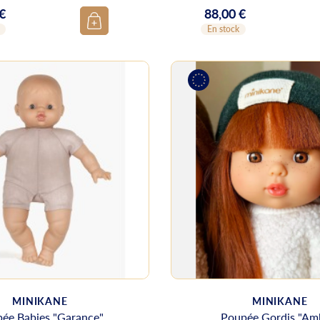
 €
88,00 €
Prix
En stock
MINIKANE
MINIKANE
ée Babies "Garance"
Poupée Gordis "Am