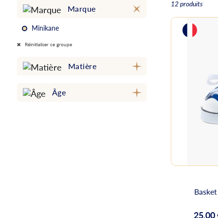
12 produits
Marque
Minikane
Réinitialiser ce groupe
Matière
Âge
Basket
25,00
Prix