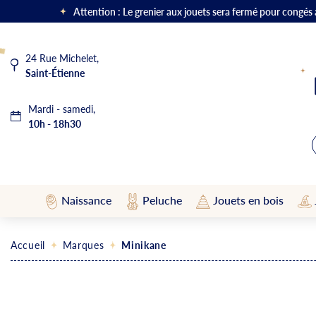
Attention : Le grenier aux jouets sera fermé pour congés
24 Rue Michelet,
Saint-Étienne
Mardi - samedi,
10h - 18h30
Naissance
Peluche
Jouets en bois
Accueil
Marques
Minikane