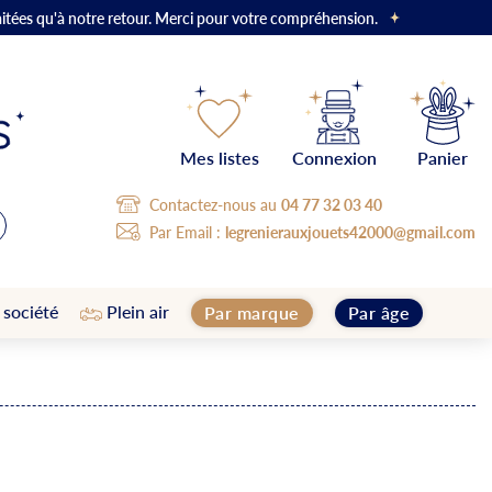
aitées qu'à notre retour. Merci pour votre compréhension.
Mes listes
Connexion
Panier
Contactez-nous au
04 77 32 03 40
Par Email :
legrenierauxjouets42000@gmail.com
 société
Plein air
Par marque
Par âge