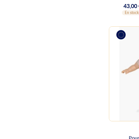
43,00
Prix
En stock
Poup