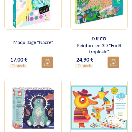
DJECO
Maquillage "Nacre"
Peinture en 3D "Forêt
tropicale"
17,00 €
24,90 €
Prix
Prix
En stock
En stock