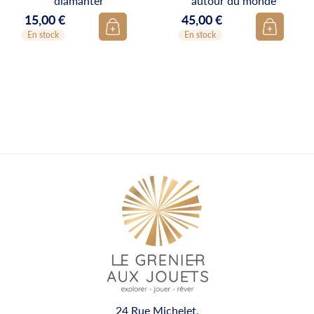
diamanter
autour du monde"
15,00 €
45,00 €
Prix
Prix
En stock
En stock
24 Rue Michelet,