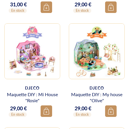
31,00 €
29,00 €
Prix
Prix
En stock
En stock
DJECO
DJECO
Maquette DIY : Mi House
Maquette DIY : My house
"Rosie"
"Olive"
29,00 €
29,00 €
Prix
Prix
En stock
En stock