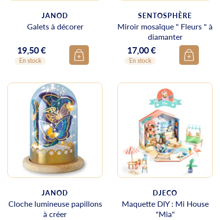
JANOD
SENTOSPHÈRE
Galets à décorer
Miroir mosaïque " Fleurs " à
diamanter
19,50 €
17,00 €
Prix
Prix
En stock
En stock
JANOD
DJECO
Cloche lumineuse papillons
Maquette DIY : Mi House
à créer
"Mia"