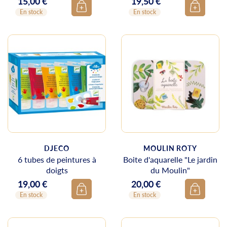
15,00 €
19,50 €
Prix
Prix
En stock
En stock
DJECO
MOULIN ROTY
6 tubes de peintures à
Boite d'aquarelle "Le jardin
doigts
du Moulin"
19,00 €
20,00 €
Prix
Prix
En stock
En stock