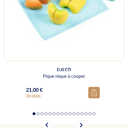
DJECO
Pique nique à couper
21,00 €
Prix
En stock

