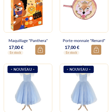
Maquillage "Panthera"
Porte-monnaie "Renard"
17,00 €
17,00 €
Prix
Prix
En stock
En stock
NOUVEAU
NOUVEAU