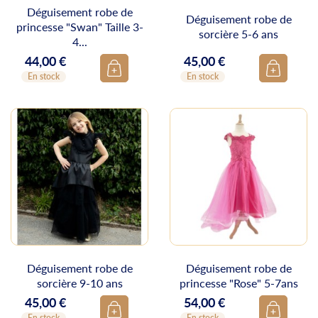
Déguisement robe de
Déguisement robe de
princesse "Swan" Taille 3-
sorcière 5-6 ans
4...
44,00 €
45,00 €
Prix
Prix
En stock
En stock
Déguisement robe de
Déguisement robe de
sorcière 9-10 ans
princesse "Rose" 5-7ans
45,00 €
54,00 €
Prix
Prix
En stock
En stock