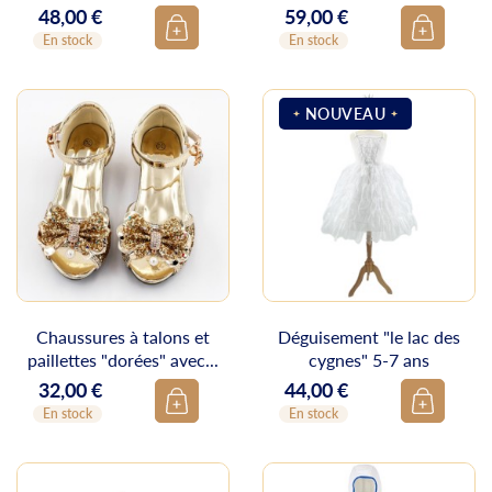
48,00 €
59,00 €
Prix
Prix
En stock
En stock
NOUVEAU
Chaussures à talons et
Déguisement "le lac des
paillettes "dorées" avec...
cygnes" 5-7 ans
32,00 €
44,00 €
Prix
Prix
En stock
En stock