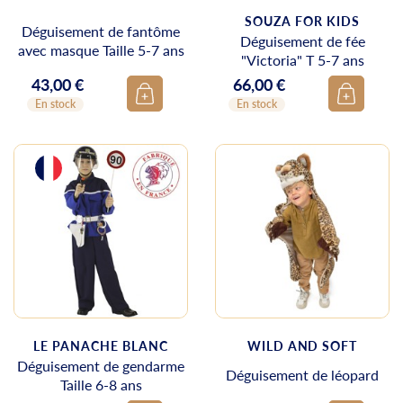
SOUZA FOR KIDS
Déguisement de fantôme
Déguisement de fée
avec masque Taille 5-7 ans
"Victoria" T 5-7 ans
43,00 €
66,00 €
Prix
Prix
En stock
En stock
LE PANACHE BLANC
WILD AND SOFT
Déguisement de gendarme
Déguisement de léopard
Taille 6-8 ans