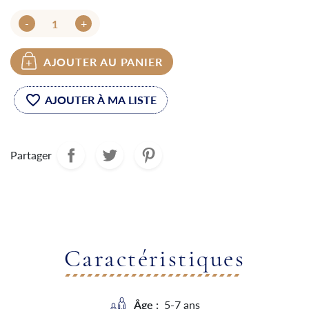
-
+
AJOUTER AU PANIER
favorite_border
Partager
Caractéristiques
Âge :
5-7 ans