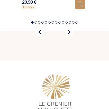
23,50 €
Prix
En stock

