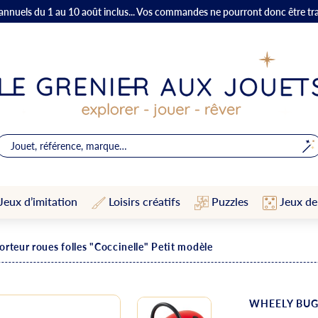
 annuels du 1 au 10 août inclus... Vos commandes ne pourront donc être tr
Jeux d’imitation
Loisirs créatifs
Puzzles
Jeux de
orteur roues folles "Coccinelle" Petit modèle
WHEELY BU