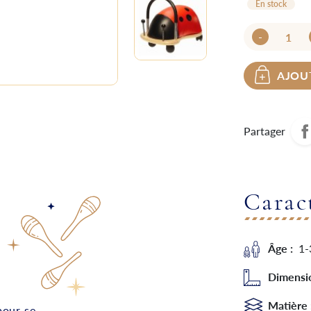
En stock
-
AJOU
Partager
Carac
Âge :
1-
Dimensi
Matière
pour se