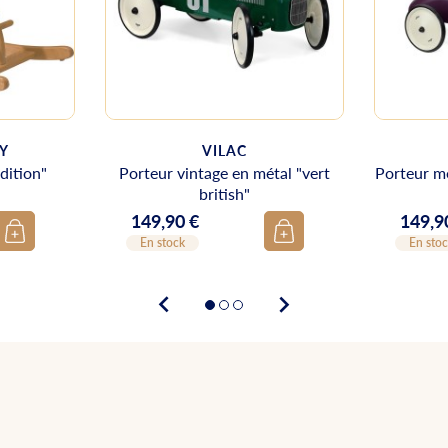
Y
VILAC
dition"
Porteur vintage en métal "vert
Porteur mé
british"
149,90 €
149,9
Prix
Prix
En stock
En sto

