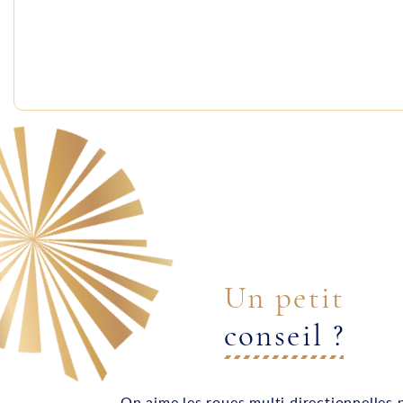
Un petit
conseil ?
On aime les roues multi directionnelles 