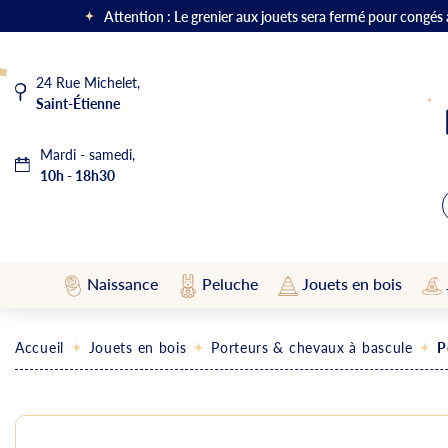
Attention : Le grenier aux jouets sera fermé pour congés
24 Rue Michelet,
Saint-Étienne
Mardi - samedi,
10h - 18h30
Naissance
Peluche
Jouets en bois
Accueil
Jouets en bois
Porteurs & chevaux à bascule
P