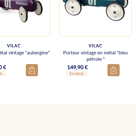
VILAC
VILAC
tal vintage "aubergine"
Porteur vintage en métal "bleu
pétrole "
0 €
149,90 €
Prix
ck
En stock