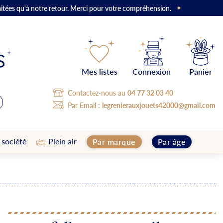
aitées qu'à notre retour. Merci pour votre compréhension.
Mes listes
Connexion
Panier
Contactez-nous au
04 77 32 03 40
Par Email :
legrenierauxjouets42000@gmail.com
 société
Plein air
Par marque
Par âge
G