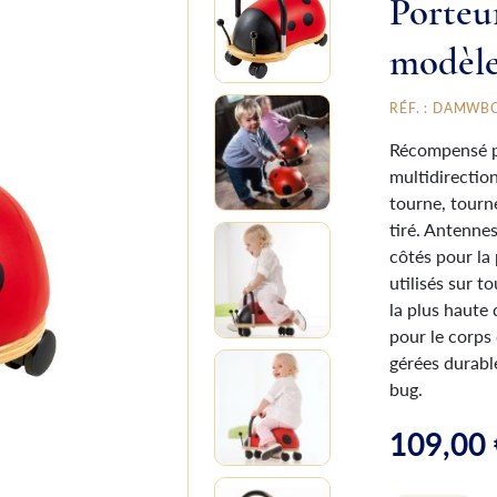
Porteur
modèl
RÉF. : DAMWB
Récompensé pa
multidirectionn
tourne, tourn
tiré. Antennes
côtés pour la 
utilisés sur t
la plus haute
pour le corps 
gérées durabl
bug.
109,00 