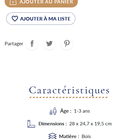
AJOUTER AU PANIER
favorite_border
Partager
Caractéristiques
Âge :
1-3 ans
Dimensions :
28 x 24,7 x 19,5 cm
Matière :
Bois