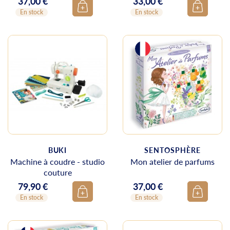
37,00 €
33,00 €
Prix
Prix
En stock
En stock
BUKI
SENTOSPHÈRE
Machine à coudre - studio
Mon atelier de parfums
couture
79,90 €
37,00 €
Prix
Prix
En stock
En stock