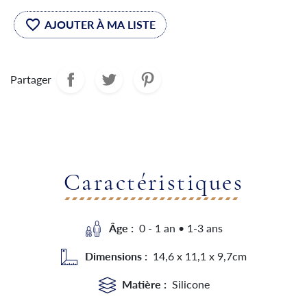
favorite_border
Partager
Caractéristiques
Âge :
0 - 1 an • 1-3 ans
Dimensions :
14,6 x 11,1 x 9,7cm
Matière :
Silicone