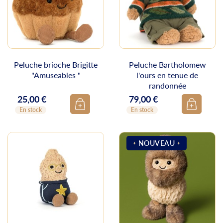
Peluche brioche Brigitte
Peluche Bartholomew
"Amuseables "
l'ours en tenue de
randonnée
25,00 €
79,00 €
Prix
Prix
En stock
En stock
NOUVEAU