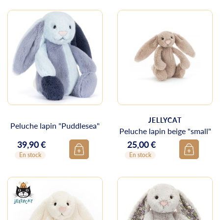
JELLYCAT
Peluche lapin "Puddlesea"
Peluche lapin beige "small"
39,90 €
25,00 €
Prix
Prix
En stock
En stock