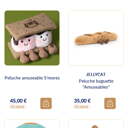
JELLYCAT
Peluche amuseable S'mores
Peluche baguette
"Amuseables"
45,00 €
35,00 €
Prix
Prix
En stock
En stock