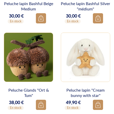
Peluche lapin Bashful Beige
Peluche lapin Bashful Silver
Medium
"médium"
30,00 €
30,00 €
Prix
Prix
En stock
En stock
Peluche Glands "Ort &
Peluche lapin "Cream
Tum"
bunny with star"
38,00 €
49,90 €
Prix
Prix
En stock
En stock