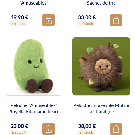
"Amuseables"
Sachet de thé
49,90 €
33,00 €
Prix
Prix
En stock
En stock
Peluche "Amuseables"
Peluche amuseable Mulshi
Soyella Edamame bean
la châtaigne
23,00 €
38,00 €
Prix
Prix
En stock
En stock