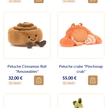
En stock
En stock
Peluche Cinnamon Roll
Peluche crabe "Pinchsnap
"Amuseables"
crab"
32,00 €
55,00 €
Prix
Prix
En stock
En stock