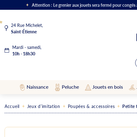
Attention : Le grenier aux jouets sera fermé pour congés
24 Rue Michelet,
Saint-Étienne
Mardi - samedi,
10h - 18h30
Naissance
Peluche
Jouets en bois
Accueil
Jeux d’imitation
Poupées & accessoires
Petite 