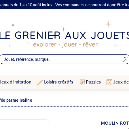
 annuels du 1 au 10 août inclus... Vos commandes ne pourront donc être tr
Jeux d’imitation
Loisirs créatifs
Puzzles
Jeux de
fée parme Isaline
MOULIN RO