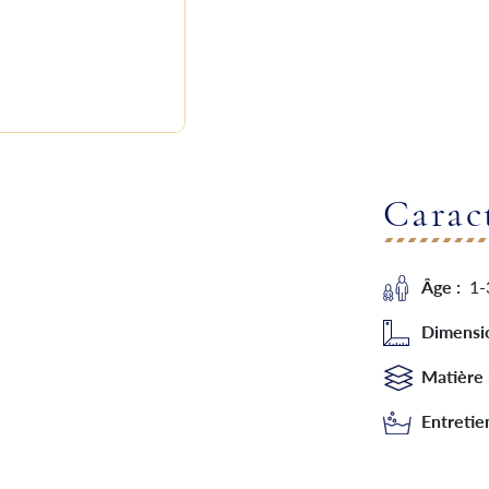
Carac
Âge :
1-
Dimensi
Matière
Entretie