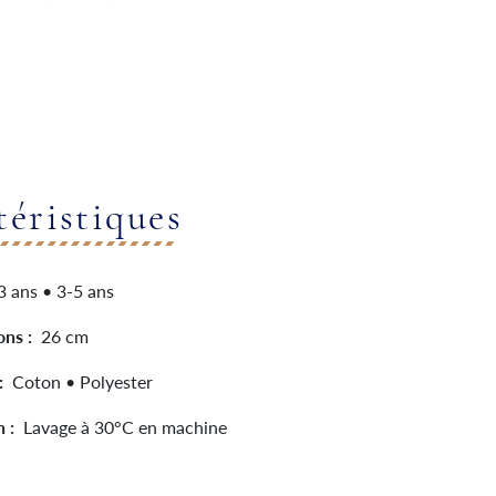
téristiques
3 ans • 3-5 ans
ons :
26 cm
 :
Coton • Polyester
n :
Lavage à 30°C en machine