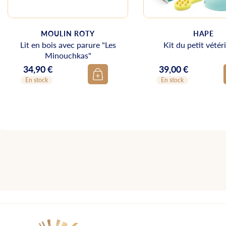
MOULIN ROTY
HAPE
Lit en bois avec parure "Les
Kit du petit vétér
Minouchkas"
34,90 €
39,00 €
Prix
Prix
En stock
En stock