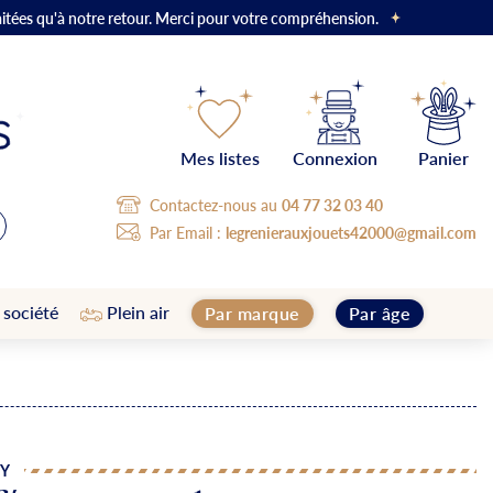
aitées qu'à notre retour. Merci pour votre compréhension.
Mes listes
Connexion
Panier
Contactez-nous au
04 77 32 03 40
Par Email :
legrenierauxjouets42000@gmail.com
 société
Plein air
Par marque
Par âge
TY