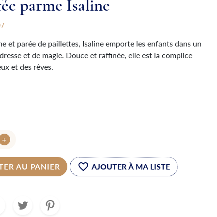
fée parme Isaline
07
e et parée de paillettes, Isaline emporte les enfants dans un
resse et de magie. Douce et raffinée, elle est la complice
eux et des rêves.
+
favorite_border
TER AU PANIER