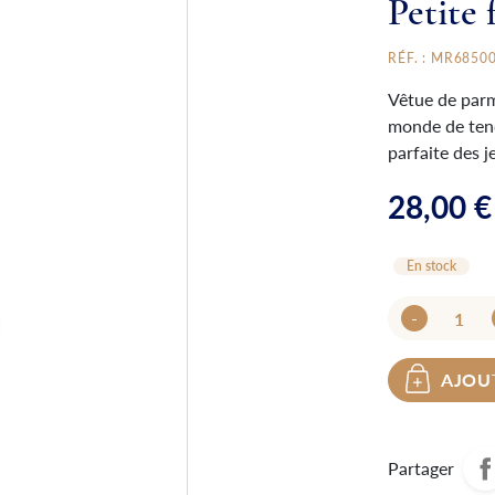
Petite 
RÉF. : MR6850
Vêtue de parm
monde de tend
parfaite des j
28,00 €
En stock
-
AJOU
Partager