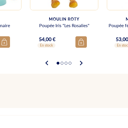
MOULIN ROTY
inaire
Poupée Iris "Les Rosalies"
Poupée fé
54,00 €
53,00
Prix
Prix
En stock
En sto

