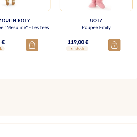
MOULIN ROTY
GOTZ
e "Mésuline" - Les fées
Poupée Emily
 €
119,00 €
Prix
ck
En stock