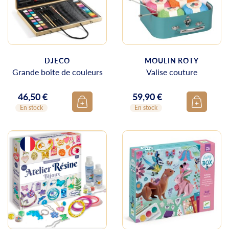
DJECO
MOULIN ROTY
Grande boîte de couleurs
Valise couture
46,50 €
59,90 €
Prix
Prix
En stock
En stock