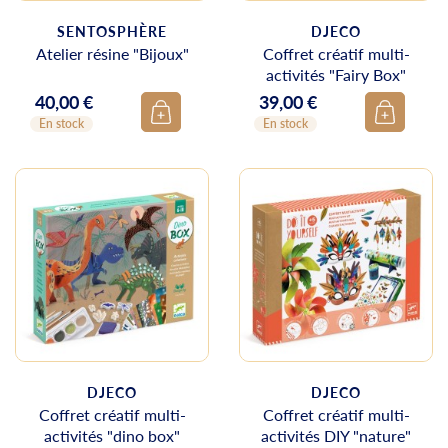
SENTOSPHÈRE
DJECO
Atelier résine "Bijoux"
Coffret créatif multi-
activités "Fairy Box"
40,00 €
39,00 €
Prix
Prix
En stock
En stock
DJECO
DJECO
Coffret créatif multi-
Coffret créatif multi-
activités "dino box"
activités DIY "nature"