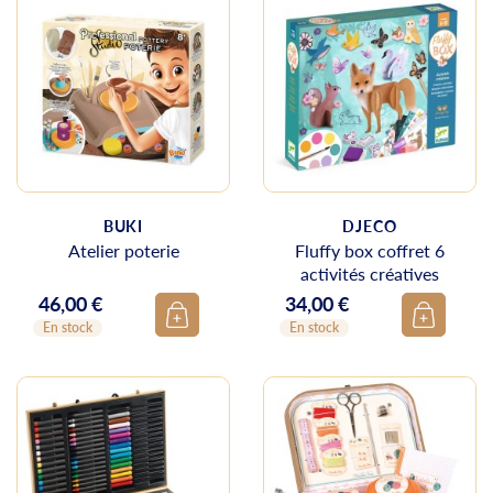
BUKI
DJECO
Atelier poterie
Fluffy box coffret 6
activités créatives
46,00 €
34,00 €
Prix
Prix
En stock
En stock