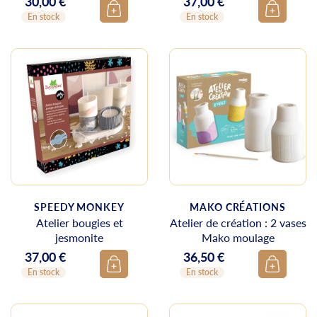
30,00 €
37,00 €
Prix
Prix
En stock
En stock
SPEEDY MONKEY
MAKO CRÉATIONS
Atelier bougies et
Atelier de création : 2 vases
jesmonite
Mako moulage
37,00 €
36,50 €
Prix
Prix
En stock
En stock