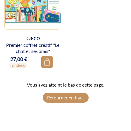
DJECO
Premier coffret créatif "Le
chat et ses amis"
27,00 €
Prix
En stock
Vous avez atteint le bas de cette page.
Retourner en haut