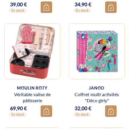
39,00 €
34,90 €
Prix
Prix
En stock
En stock
MOULIN ROTY
JANOD
Véritable valise de
Coffret multi activités
pâtisserie
"Déco girly"
69,90 €
32,00 €
Prix
Prix
En stock
En stock